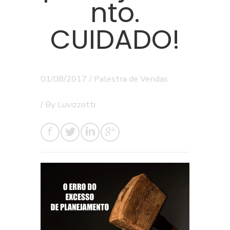
nto.
CUIDADO!
01/08/2017
/
Palestra de Vendas
/ By
Luvizzotti