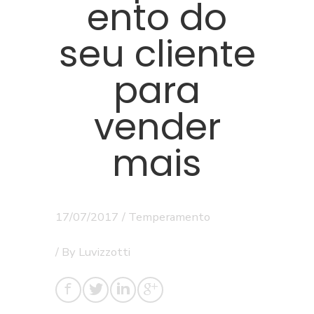
ento do
seu cliente
para
vender
mais
17/07/2017
/
Temperamento
/ By
Luvizzotti