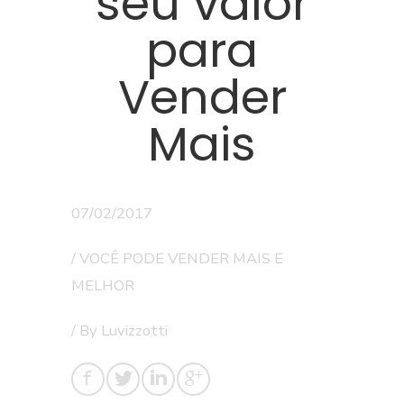
seu valor
para
Vender
Mais
07/02/2017
/
VOCÊ PODE VENDER MAIS E
MELHOR
/ By
Luvizzotti