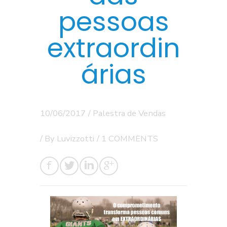
pessoas
extraordin
árias
10/06/2017
/
Palestra de Vendas
/ By
Luvizzotti
/
1 COMMENTS