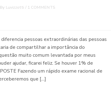
 By
Luvizzotti
/
1 COMMENTS
iferencia pessoas extraordinárias das pessoas
taria de compartilhar a importância do
estão muito comum levantada por meus
puder ajudar, ficarei feliz. Se houver 1% de
POSTE Fazendo um rápido exame racional de
perceberemos que […]