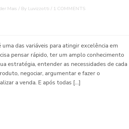
der Mais
/ By
Luvizzotti
/
1 COMMENTS
 uma das variáveis para atingir excelência em
ecisa pensar rápido, ter um amplo conhecimento
 sua estratégia, entender as necessidades de cada
produto, negociar, argumentar e fazer o
lizar a venda. E após todas […]