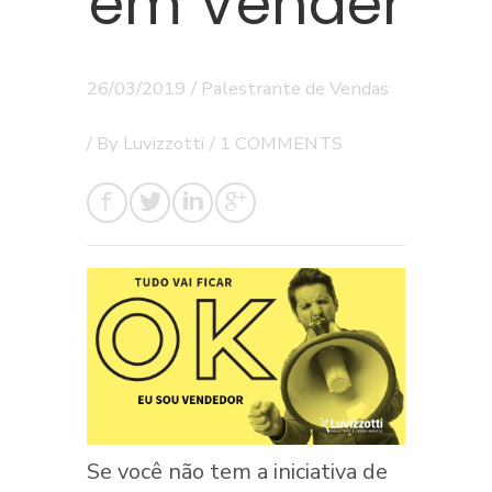
em Vender
26/03/2019
/
Palestrante de Vendas
/ By
Luvizzotti
/
1 COMMENTS
Se você não tem a iniciativa de