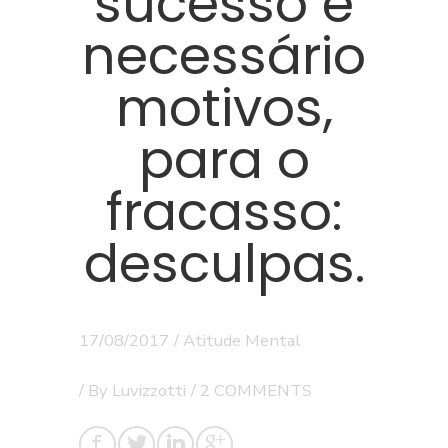
sucesso é
necessário
motivos,
para o
fracasso:
desculpas.
17/08/2017
/
Atitude Mental
/ By
Luvizzotti
/
2 COMMENTS