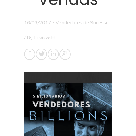
16/03/2017
/
Vendedores de Sucesso
/ By
Luvizzotti