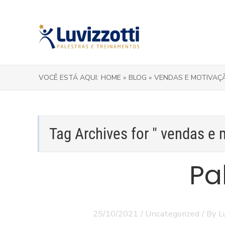
VOCÊ ESTÁ AQUI:
HOME »
BLOG »
VENDAS E MOTIVAÇ
Tag Archives for " vendas e 
Pa
25/10/2021
/
Uncategorized
/ By
L