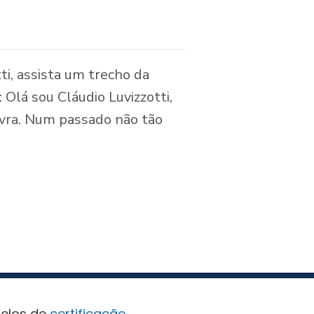
i, assista um trecho da
Olá sou Cláudio Luvizzotti,
avra. Num passado não tão
Selos de
certificação