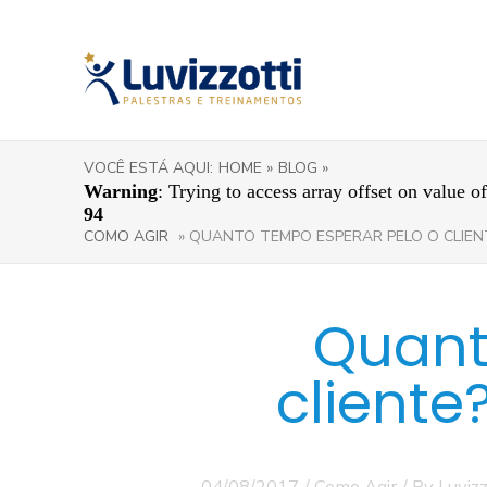
VOCÊ ESTÁ AQUI:
HOME »
BLOG »
Warning
: Trying to access array offset on value o
94
COMO AGIR
» QUANTO TEMPO ESPERAR PELO O CLIEN
Quant
cliente
04/08/2017
/
Como Agir
/ By
Luvizz